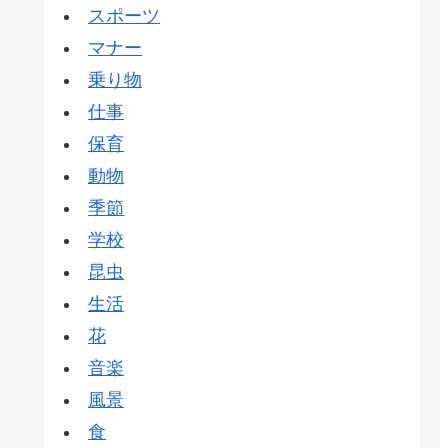
スポーツ
マナー
乗り物
仕事
保育
動物
季節
学校
昆虫
生活
花
音楽
風景
食