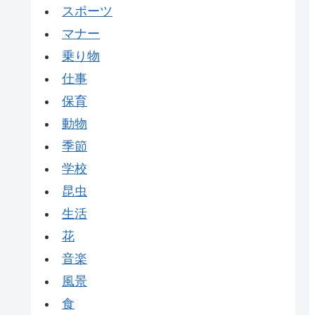
スポーツ
マナー
乗り物
仕事
保育
動物
季節
学校
昆虫
生活
花
音楽
風景
食