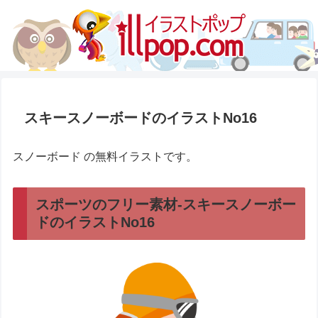
スキースノーボードのイラストNo16
スノーボード の無料イラストです。
スポーツのフリー素材-スキースノーボー
ドのイラストNo16