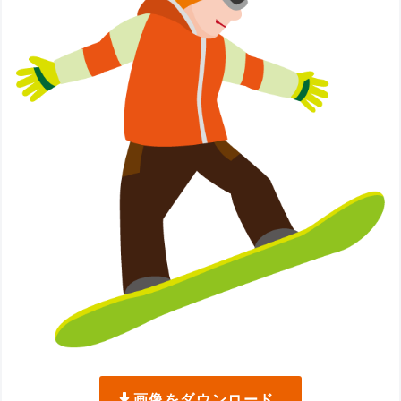
画像をダウンロード