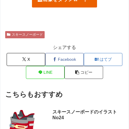
スキースノーボード
シェアする
X
Facebook
はてブ
LINE
コピー
こちらもおすすめ
スキースノーボードのイラスト
No24