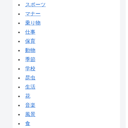
スポーツ
マナー
乗り物
仕事
保育
動物
季節
学校
昆虫
生活
花
音楽
風景
食