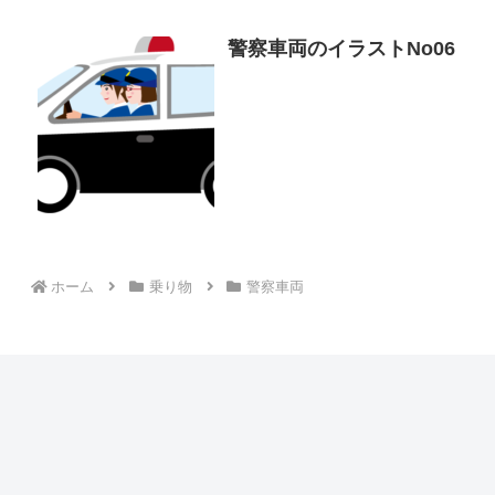
警察車両のイラストNo06
ホーム
乗り物
警察車両