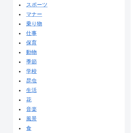
スポーツ
マナー
乗り物
仕事
保育
動物
季節
学校
昆虫
生活
花
音楽
風景
食