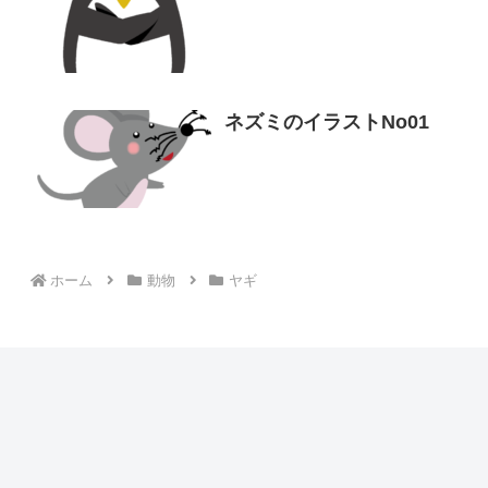
ネズミのイラストNo01
ホーム
動物
ヤギ