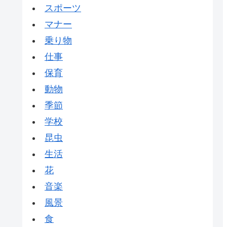
スポーツ
マナー
乗り物
仕事
保育
動物
季節
学校
昆虫
生活
花
音楽
風景
食