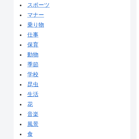
スポーツ
マナー
乗り物
仕事
保育
動物
季節
学校
昆虫
生活
花
音楽
風景
食