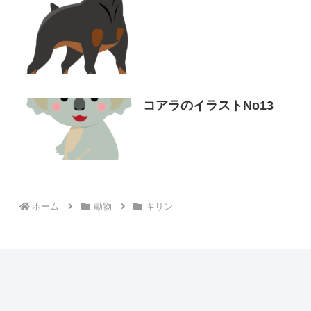
コアラのイラストNo13
ホーム
動物
キリン