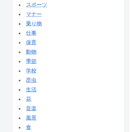
スポーツ
マナー
乗り物
仕事
保育
動物
季節
学校
昆虫
生活
花
音楽
風景
食