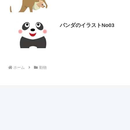
パンダのイラストNo03
ホーム
動物