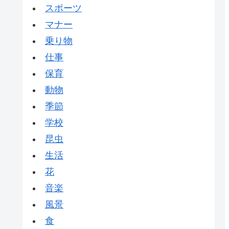
スポーツ
マナー
乗り物
仕事
保育
動物
季節
学校
昆虫
生活
花
音楽
風景
食