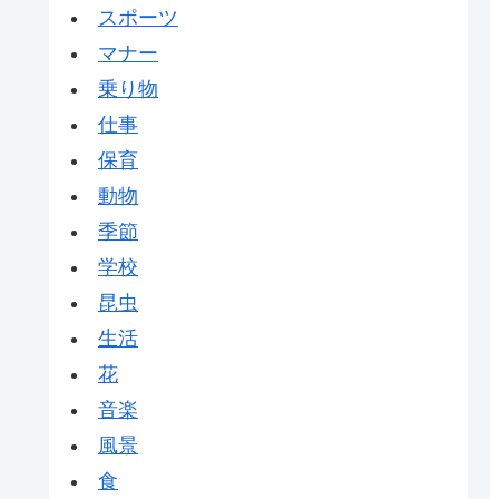
スポーツ
マナー
乗り物
仕事
保育
動物
季節
学校
昆虫
生活
花
音楽
風景
食