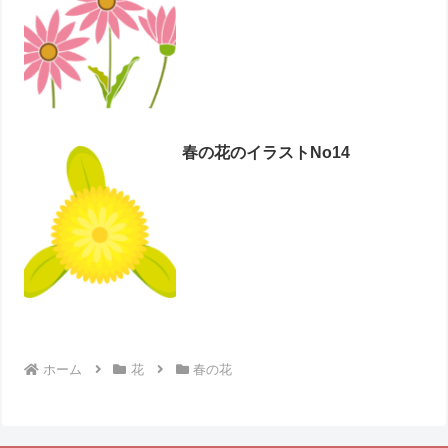
春の花のイラストNo14
ホーム
花
春の花