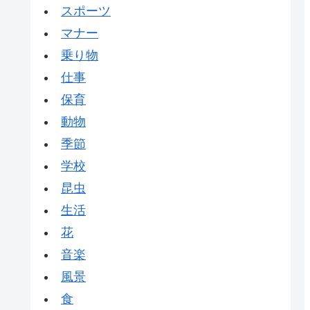
スポーツ
マナー
乗り物
仕事
保育
動物
季節
学校
昆虫
生活
花
音楽
風景
食