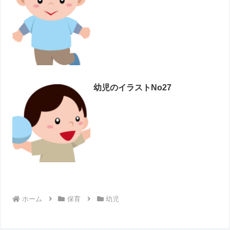
幼児のイラストNo27
ホーム
保育
幼児