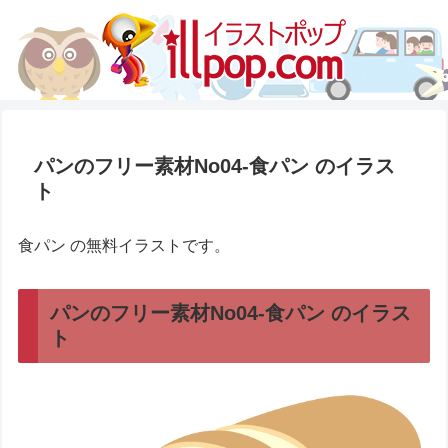
パンのフリー素材No04-食パン のイラス
ト
食パン の無料イラストです。
パンのフリー素材No04-食パン のイラス
ト