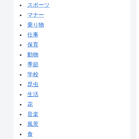
スポーツ
マナー
乗り物
仕事
保育
動物
季節
学校
昆虫
生活
花
音楽
風景
食