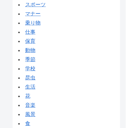
スポーツ
マナー
乗り物
仕事
保育
動物
季節
学校
昆虫
生活
花
音楽
風景
食