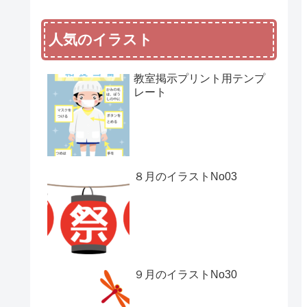
人気のイラスト
教室掲示プリント用テンプ
レート
８月のイラストNo03
９月のイラストNo30