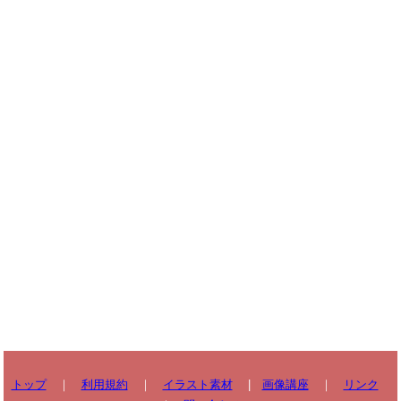
トップ
｜
利用規約
｜
イラスト素材
|
画像講座
｜
リンク