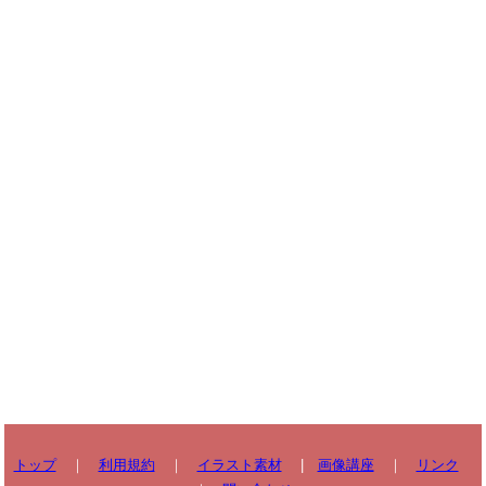
トップ
｜
利用規約
｜
イラスト素材
|
画像講座
｜
リンク