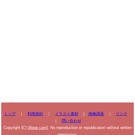
トップ
｜
利用規約
｜
イラスト素材
|
画像講座
｜
リンク
｜
問い合わせ
Copyright (C) [
illpop com
]. No reproduction or republication without written
permission.