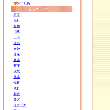
利用規約
イラストメニュー
医療
福祉
警察
消防
土木
建築
金融
運送
農業
畜産
漁業
林業
物販
飲食
製造
美容
オフィス