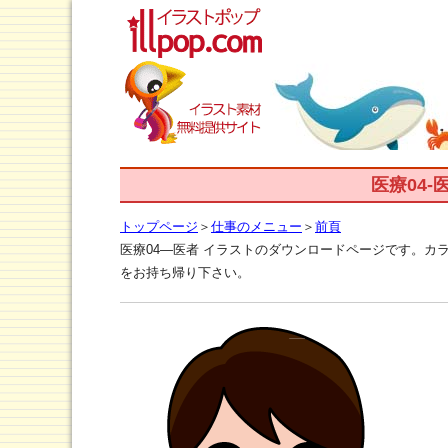
医療04
トップページ
＞
仕事のメニュー
＞
前頁
医療04―医者 イラストのダウンロードページです。
をお持ち帰り下さい。